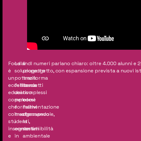
Foodland
La
Il
I numeri parlano chiaro: oltre 4.000 alunni e 2
è
soluzione
progetto
progetto, con espansione prevista a nuovi ist
un
potenzia
trasforma
ecosistema
l’efficacia
concetti
educativo
dei
complessi
completo
percorsi
come
che
formativi
l’alimentazione
coinvolge
trasformando
consapevole,
studenti,
i
la
insegnanti
contenuti
sostenibilità
e
in
ambientale