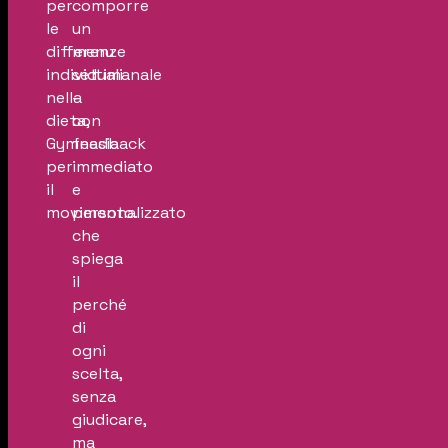
per
comporre
le
un
differenze
menu
individuali
settimanale
nella
–
dieta,
con
Gymnasia
feedback
per
immediato
il
e
movimento.
personalizzato
che
spiega
il
perché
di
ogni
scelta,
senza
giudicare,
ma