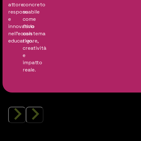
attore
concreto
responsabile
su
e
come
innovativo
farlo
nell’ecosistema
con
educativo.
rigore,
creatività
e
impatto
reale.