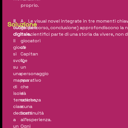
proprio.
Il
A
Le visual novel integrate in tre momenti chiav
Soluzione
cuore
guidare
percorso, conclusione) approfondiscono la n
digitale.
i
scientifici parte di una storia da vivere, non 
Il
giocatori
gioco
c’è
si
Capitan
svolge
V,
su
un
una
personaggio
mappa
narrativo
di
che
isole
dà
tematiche,
coerenza
ciascuna
e
dedicata
continuità
a
all’esperienza.
un
Ogni