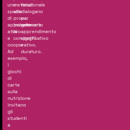
uno
mettersi
relazionale
spazio
alla
dialogano
di
prova
per
apprendimento
insieme
generare
attivo
ai
apprendimento
e
compagni.
significativo
cooperativo.
e
Ad
duraturo.
esempio,
i
giochi
di
carte
sulla
nutrizione
invitano
gli
studenti
a